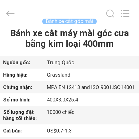
Goats
Grinding
Wheel
Manufacturing
Co.,
Bánh xe cắt góc mài
Ltd.
All
Bánh xe cắt máy mài góc cưa
TRANG
Rights
Reserved.
Developed
bằng kim loại 400mm
CHỦ
by
ECER
CÁC
Nguồn gốc:
Trung Quốc
SẢN
Hàng hiệu:
Grassland
PHẨM
Chứng nhận:
MPA EN 12413 and ISO 9001,ISO14001
Số mô hình:
400X3.0X25.4
VỀ
Số lượng đặt
10000 chiếc
CHÚNG
hàng tối thiểu:
TÔI
Giá bán:
US$0.7-1.3