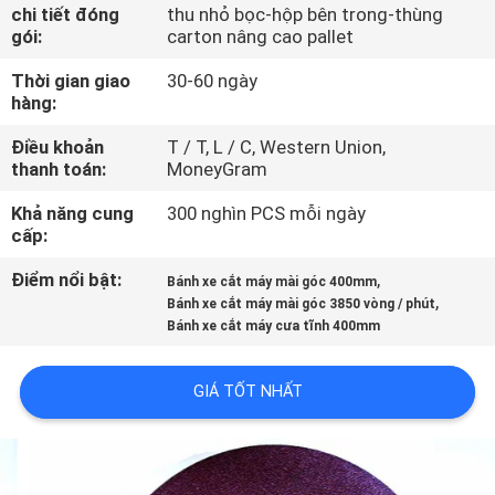
THAM
chi tiết đóng
thu nhỏ bọc-hộp bên trong-thùng
gói:
carton nâng cao pallet
QUAN
Thời gian giao
30-60 ngày
NHÀ
hàng:
MÁY
Điều khoản
T / T, L / C, Western Union,
thanh toán:
MoneyGram
KIỂM
Khả năng cung
300 nghìn PCS mỗi ngày
SOÁT
cấp:
CHẤT
Điểm nổi bật:
,
Bánh xe cắt máy mài góc 400mm
,
Bánh xe cắt máy mài góc 3850 vòng / phút
LƯỢNG
Bánh xe cắt máy cưa tĩnh 400mm
LIÊN
GIÁ TỐT NHẤT
HỆ
CHÚNG