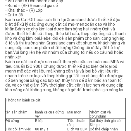
•
Vật chất = Oxit nhôm cao cấp
PRIVACY
•
Bond = (BF) Resinoid gia cố
•
Khai thác = (R) Lớp
POLICY
•
Grit = 36
Bánh xe Cut-Off của cưa tĩnh tại Grassland được thiết kế đặc
biệt để xử lý các ứng dụng cắt có mô-men xoắn cao và khó
khăn.Bánh xe cho kim loại được làm bằng hạt nhôm Oxit và
được thiết kế để cắt thép, thép kết cấu, thép cây, ống sắt, thanh
kho và ống kim loại.Hebei đôi dê 'sản phẩm cho sàn, công nghiệp,
ô tô và thị trường hàn.Grassland cam kết phục vụ khách hàng và
cung cấp các sản phẩm chất lượng.Chúng tôi ở đây để hỗ trợ
bạn.Vui lòng liên hệ với nhóm của chúng tôi nếu có câu hỏi hoặc
nhận xét.
Bánh xe cắt cỏ được sản xuất theo yêu cầu an toàn của MPA và
tiêu chuẩn ISO 9001.Chúng được thiết kế đặc biệt để loại bỏ
mạnh mẽ các vật liệu mà không cần tải và loại bỏ vật liệu rất
nhanh trên kim loại và thép không gỉ.Tất cả chúng đều được gia
cố bên ngoài bằng các lớp sợi thủy tinh để đảm bảo an toàn tối
đa, và có thể giảm 50% thời gian cắt, cần ít lực hơn và cung cấp
khả năng cắt không rung, không có gờ để tránh phải gia công lại.
Thông tin bánh xe cắt:
tên sản phẩm
bánh xe cưa đứng
Mài mòn
Nhôm oxit và
yên
corundum
Độ cứng
R lớp
Tiêu chuẩn
Sợi thủy tinh gia cố
ròng
SIingle
Tốc độ làm việc
80 m / s
Dịch vụ OEM
Có thể chấp nhận