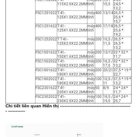
115X2.0X22.2MM
tính
10,5
24,5 *
13,2
FSC1251022
T41-
máy
400
13/14
26,5 *
125X1.0X22.2MM
tính
25,6 *
15,7
FSC1251622
T41-
máy
400
17/18
26,5 *
125X1.6X22.2MM
tính
25,6 *
19,2
FSC1252022
TT41-
máy
200
10,5 /
26,5 *
125X2.0X22.2MM
tính
11,5
26,5 *
13,2
FSC1501622
T41-
máy
200
13/12
32 * 32 *
150X1.6X22.2MM
tính
11,7
FSC1502022
T41-
máy
200
16,5 /
32 * 32 *
150X2.0X22.2MM
tính
17,5
13,2
FSC1801622
T41-
máy
200
20/21
37,5 * 19 *
180X1.6X22.2MM
tính
22,7
FSC1802022
T41-
máy
100
10,5 /
37,5 * 19 *
180X2.0X22.2MM
tính
11
13,2
FSC2301622
T41-
máy
50
8/9
24 * 24 *
230X1.6X22.2MM
tính
11,7
FSC2302022
T41-
máy
100
18,5 /
24 * 24 *
230X2.0X22.2MM
tính
19,5
25,7
Chi tiết liên quan Hiển thị ----------------------------------------------
- -----------