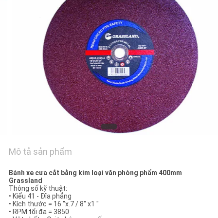
TÔI
TIN
TỨC
CÁC
TRƯỜNG
HỢP
SƠ
Mô tả sản phẩm
ĐỒ
Bánh xe cưa cắt bằng kim loại văn phòng phẩm 400mm
TRANG
Grassland
Thông số kỹ thuật:
WEB
•
Kiểu 41 - Đĩa phẳng
•
Kích thước = 16 "x.7 / 8" x1 "
•
RPM tối đa = 3850