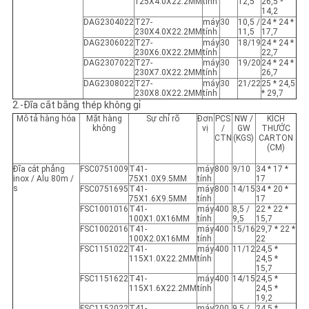
125X4.0X22.2MM
tính
12,5
26,5 *
14,2
DAG2304022
T27-
máy
30
10,5 /
24 * 24 *
230X4.0X22.2MM
tính
11,5
17,7
DAG2306022
T27-
máy
30
18/19
24 * 24 *
230X6.0X22.2MM
tính
22,7
DAG2307022
T27-
máy
30
19/20
24 * 24 *
230X7.0X22.2MM
tính
26,7
DAG2308022
T27-
máy
30
21/22
25 * 24,5
230X8.0X22.2MM
tính
* 29,7
2.-Đĩa cắt bằng thép không gỉ
Mô tả hàng hóa
Mặt hàng
Sự chỉ rõ
Đơn
PCS
NW /
KÍCH
không
vị
/
GW
THƯỚC
CTN
(KGS)
CARTON
(CM)
Đĩa cắt phẳng
FSC0751009
T41-
máy
800
9/10
34 * 17 *
inox / Alu 80m /
75X1.0X9.5MM
tính
17
s
FSC0751695
T41-
máy
800
14/15
34 * 20 *
75X1.6X9.5MM
tính
17
FSC1001016
T41-
máy
400
8,5 /
22 * 22 * ​​
100X1.0X16MM
tính
9,5
15,7
FSC1002016
T41-
máy
400
15/16
29,7 * 22 *
100X2.0X16MM
tính
​​22
FSC1151022
T41-
máy
400
11/12
24,5 *
115X1.0X22.2MM
tính
24,5 *
15,7
FSC1151622
T41-
máy
400
14/15
24,5 *
115X1.6X22.2MM
tính
24,5 *
19,2
FSC1152022
T41-
máy
200
9,5 /
24,5 *