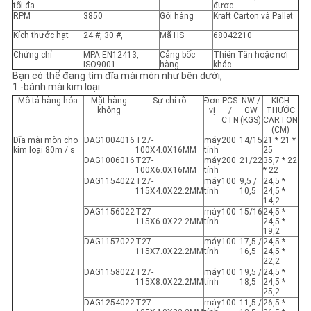
tối đa
được
RPM
3850
Gói hàng
Kraft Carton và Pallet
Kích thước hạt
24 #, 30 #,
Mã HS
68042210
Chứng chỉ
MPA EN12413,
Cảng bốc
Thiên Tân hoặc nơi
ISO9001
hàng
khác
Bạn có thể đang tìm đĩa mài mòn như bên dưới,
1.-bánh mài kim loại
Mô tả hàng hóa
Mặt hàng
Sự chỉ rõ
Đơn
PCS
NW /
KÍCH
không
vị
/
GW
THƯỚC
CTN
(KGS)
CARTON
(CM)
Đĩa mài mòn cho
DAG1004016
T27-
máy
200
14/15
21 * 21 *
kim loại 80m / s
100X4.0X16MM
tính
25
DAG1006016
T27-
máy
200
21/22
35,7 * 22
100X6.0X16MM
tính
* ​​22
DAG1154022
T27-
máy
100
9,5 /
24,5 *
115X4.0X22.2MM
tính
10,5
24,5 *
14,2
DAG1156022
T27-
máy
100
15/16
24,5 *
115X6.0X22.2MM
tính
24,5 *
19,2
DAG1157022
T27-
máy
100
17,5 /
24,5 *
115X7.0X22.2MM
tính
16,5
24,5 *
22,2
DAG1158022
T27-
máy
100
19,5 /
24,5 *
115X8.0X22.2MM
tính
18,5
24,5 *
25,2
DAG1254022
T27-
máy
100
11,5 /
26,5 *