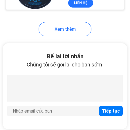
LIÊN HỆ
THAM
QUAN
NHÀ
29
Xem thêm
MÁY
Đĩa cắt đá
KIỂM
Để lại lời nhắn
SOÁT
Chúng tôi sẽ gọi lại cho bạn sớm!
CHẤT
LƯỢNG
42
Bánh xe cắt mài
LIÊN
mòn
HỆ
CHÚNG