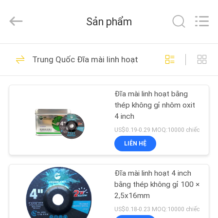
Grinding
Wheel
Manufacturing
Sản phẩm
Co.,
Ltd.
All
Rights
TRANG
Reserved.
74
Developed
Trung Quốc Đĩa mài linh hoạt
by
CHỦ
Đĩa cắt kim loại mài
ECER
mòn
Đĩa mài linh hoạt bằng
CÁC
thép không gỉ nhôm oxit
SẢN
4 inch
PHẨM
US$0.19-0.29 MOQ:10000 chiếc
LIÊN HỆ
66
VỀ
Đĩa cắt bằng thép
Đĩa mài linh hoạt 4 inch
CHÚNG
bằng thép không gỉ 100 ×
không gỉ
TÔI
2,5x16mm
US$0.18-0.23 MOQ:10000 chiếc