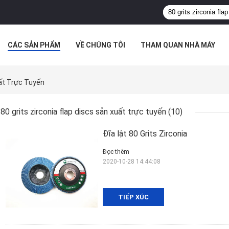
CÁC SẢN PHẨM
VỀ CHÚNG TÔI
THAM QUAN NHÀ MÁY
 HỢP
uất Trực Tuyến
80 grits zirconia flap discs sản xuất trực tuyến
(10)
Đĩa lật 80 Grits Zirconia
Đọc thêm
2020-10-28 14:44:08
TIẾP XÚC