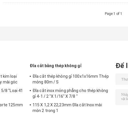
Page 1 of 1
Để l
Đĩa cắt bằng thép không gỉ
 kim loại
Đĩa cắt thép không gỉ 100x1x16mm Thép
y mài góc
mỏng 80m / S
 5/8 "Loại 41
Đĩa cắt inox mỏng phẳng cho thép không
gỉ 4-1 / 2 "X 1/16" X 7/8 "
 Corte 125mm
115 X 1,2 X 22,23mm Đĩa cắt Inox mài
mòn 2 trong 1