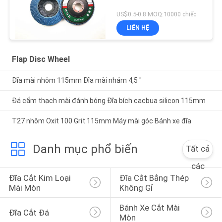
US$0.5-0.8 MOQ:10000 chiếc
LIÊN HỆ
Flap Disc Wheel
Đĩa mài nhôm 115mm Đĩa mài nhám 4,5 "
Đá cẩm thạch mài đánh bóng Đĩa bích cacbua silicon 115mm
T27 nhôm Oxit 100 Grit 115mm Máy mài góc Bánh xe đĩa
Danh mục phổ biến
Tất cả
các
Đĩa Cắt Kim Loại 
Đĩa Cắt Bằng Thép 
Mài Mòn
Không Gỉ
Bánh Xe Cắt Mài 
Đĩa Cắt Đá
Mòn