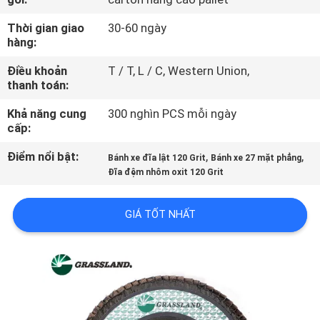
THAM
Thời gian giao
30-60 ngày
QUAN
hàng:
NHÀ
Điều khoản
T / T, L / C, Western Union,
MÁY
thanh toán:
Khả năng cung
300 nghìn PCS mỗi ngày
KIỂM
cấp:
SOÁT
Điểm nổi bật:
,
,
Bánh xe đĩa lật 120 Grit
Bánh xe 27 mặt phẳng
Đĩa đệm nhôm oxit 120 Grit
CHẤT
LƯỢNG
GIÁ TỐT NHẤT
LIÊN
HỆ
CHÚNG