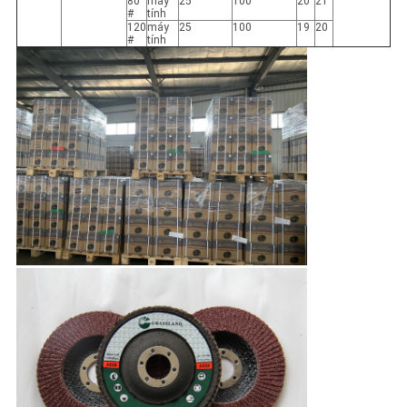
80
máy
25
100
20
21
#
tính
120
máy
25
100
19
20
#
tính