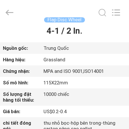
Grinding
Wheel
Manufacturing
Co.,
Ltd.
Flap Disc Wheel
All
Rights
Reserved.
4-1 / 2 In.
TRANG
Developed
by
CHỦ
ECER
Nguồn gốc:
Trung Quốc
CÁC
Hàng hiệu:
Grassland
SẢN
Chứng nhận:
MPA and ISO 9001,ISO14001
PHẨM
Số mô hình:
115X22mm
Số lượng đặt
10000 chiếc
VỀ
hàng tối thiểu:
CHÚNG
Giá bán:
US$0.2-0.4
TÔI
chi tiết đóng
thu nhỏ bọc-hộp bên trong-thùng
gói:
carton nâng cao pallet