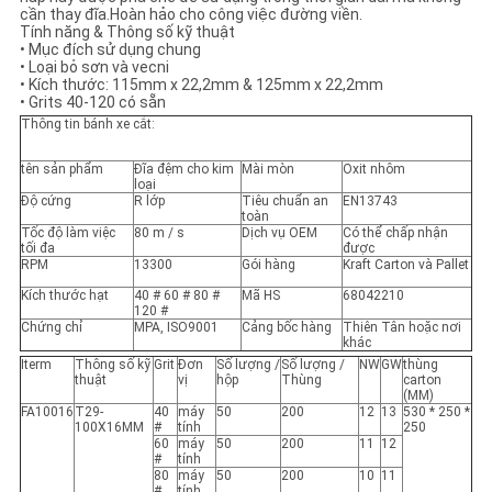
PRIVACY
cần thay đĩa.Hoàn hảo cho công việc đường viền.
Tính năng & Thông số kỹ thuật
POLICY
•
Mục đích sử dụng chung
•
Loại bỏ sơn và vecni
•
Kích thước: 115mm x 22,2mm & 125mm x 22,2mm
•
Grits 40-120 có sẵn
Thông tin bánh xe cắt:
tên sản phẩm
Đĩa đệm cho kim
Mài mòn
Oxit nhôm
loại
Độ cứng
R lớp
Tiêu chuẩn an
EN13743
toàn
Tốc độ làm việc
80 m / s
Dịch vụ OEM
Có thể chấp nhận
tối đa
được
RPM
13300
Gói hàng
Kraft Carton và Pallet
Kích thước hạt
40 # 60 # 80 #
Mã HS
68042210
120 #
Chứng chỉ
MPA, ISO9001
Cảng bốc hàng
Thiên Tân hoặc nơi
khác
Iterm
Thông số kỹ
Grit
Đơn
Số lượng /
Số lượng /
NW
GW
thùng
thuật
vị
hộp
Thùng
carton
(MM)
FA10016
T29-
40
máy
50
200
12
13
530 * 250 *
100X16MM
#
tính
250
60
máy
50
200
11
12
#
tính
80
máy
50
200
10
11
#
tính