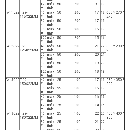
120
máy
50
200
9
10
#
tính
FA11522
T29-
40
máy
50
200
17
18
630 * 270 *
115X22MM
#
tính
270
60
máy
50
200
17
18
#
tính
80
máy
50
200
16
17
#
tính
120
máy
50
200
15
16
#
tính
FA12522
T29-
40
máy
50
200
21
22
680 * 290 *
125X22MM
#
tính
280
60
máy
50
200
20
21
#
tính
80
máy
50
200
19
20
#
tính
120
máy
50
200
18
19
#
tính
FA15022
T29-
40
máy
25
100
17
18
350 * 350 *
150X22MM
#
tính
300
60
máy
25
100
16
17
#
tính
80
máy
25
100
15
16
#
tính
120
máy
25
100
14
15
#
tính
FA18022
T29-
40
máy
25
100
22
23
400 * 400 *
180X22MM
#
tính
300
60
máy
25
100
21
22
#
tính