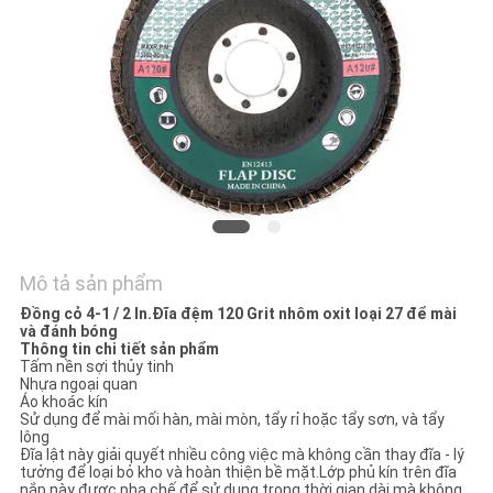
TÔI
TIN
TỨC
CÁC
TRƯỜNG
HỢP
Mô tả sản phẩm
Đồng cỏ 4-1 / 2 In.Đĩa đệm 120 Grit nhôm oxit loại 27 để mài
SƠ
và đánh bóng
Thông tin chi tiết sản phẩm
ĐỒ
Tấm nền sợi thủy tinh
Nhựa ngoại quan
TRANG
Áo khoác kín
Sử dụng để mài mối hàn, mài mòn, tẩy rỉ hoặc tẩy sơn, và tẩy
WEB
lông
Đĩa lật này giải quyết nhiều công việc mà không cần thay đĩa - lý
tưởng để loại bỏ kho và hoàn thiện bề mặt.Lớp phủ kín trên đĩa
nắp này được pha chế để sử dụng trong thời gian dài mà không