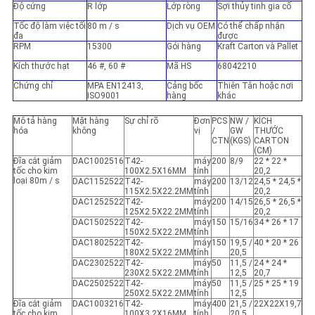
Độ cứng
R lớp
Lớp ròng
Sợi thủy tinh gia cố
Tốc độ làm việc tối
80 m / s
Dịch vụ OEM
Có thể chấp nhận
đa
được
RPM
15300
Gói hàng
Kraft Carton và Pallet
Kích thước hạt
46 #, 60 #
Mã HS
68042210
Chứng chỉ
MPA EN12413,
Cảng bốc
Thiên Tân hoặc nơi
ISO9001
hàng
khác
Mô tả hàng
Mặt hàng
Sự chỉ rõ
Đơn
PCS
NW /
KÍCH
hóa
không
vị
/
GW
THƯỚC
CTN
(KGS)
CARTON
(CM)
Đĩa cắt giảm
DAC1002516
T42-
máy
200
8/9
22 * 22 * ​​
tốc cho kim
100X2.5X16MM
tính
20,2
loại 80m / s
DAC1152522
T42-
máy
200
13/12
24,5 * 24,5 *
115X2.5X22.2MM
tính
20,2
DAC1252522
T42-
máy
200
14/15
26,5 * 26,5 *
125X2.5X22.2MM
tính
20,2
DAC1502522
T42-
máy
150
15/16
34 * 26 * 17
150X2.5X22.2MM
tính
DAC1802522
T42-
máy
150
19,5 /
40 * 20 * 26
180X2.5X22.2MM
tính
20,5
DAC2302522
T42-
máy
50
11,5 /
24 * 24 *
230X2.5X22.2MM
tính
12,5
20,7
DAC2502522
T42-
máy
50
11,5 /
25 * 25 * 19
250X2.5X22.2MM
tính
12,5
Đĩa cắt giảm
DAC1003216
T42-
máy
400
21,5 /
22X22X19,7
tốc cho kim
100X3.2X16MM
tính
20,5