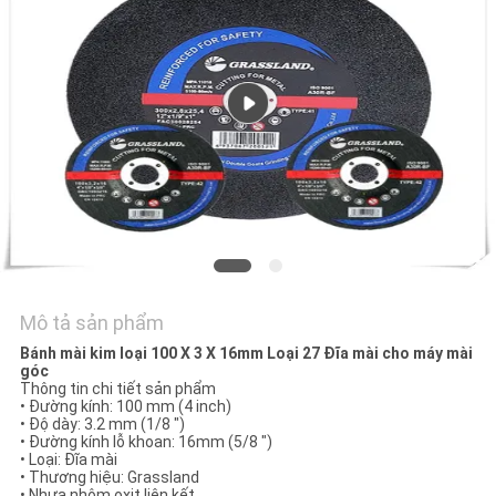
TÔI
TIN
TỨC
CÁC
TRƯỜNG
HỢP
Mô tả sản phẩm
SƠ
Bánh mài kim loại 100 X 3 X 16mm Loại 27 Đĩa mài cho máy mài
ĐỒ
góc
Thông tin chi tiết sản phẩm
TRANG
•
Đường kính: 100 mm (4 inch)
•
Độ dày: 3.2 mm (1/8 ")
WEB
•
Đường kính lỗ khoan: 16mm (5/8 ")
•
Loại: Đĩa mài
•
Thương hiệu: Grassland
• Nhựa nhôm oxit liên kết