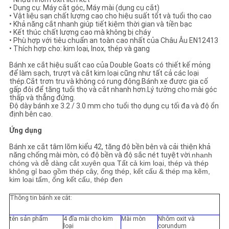
PRIVACY
• Dụng cụ: Máy cắt góc, Máy mài (dụng cụ cắt)
•
Vật liệu sạn chất lượng cao cho hiệu suất tốt và tuổi thọ cao
POLICY
•
Khả năng cắt nhanh giúp tiết kiệm thời gian và tiền bạc
•
Kết thúc chất lượng cao mà không bị cháy
•
Phù hợp với tiêu chuẩn an toàn cao nhất của Châu Âu EN12413
•
Thích hợp cho: kim loại, Inox, thép và gang
Bánh xe cắt hiệu suất cao của Double Goats có thiết kế mỏng
để làm sạch, trượt và cắt kim loại cũng như tất cả các loại
thép.Cắt trơn tru và không có rung động.Bánh xe được gia cố
gấp đôi để tăng tuổi thọ và cắt nhanh hơn.Lý tưởng cho mài góc
thấp và thẳng đứng.
Độ dày bánh xe 3.2 / 3.0 mm cho tuổi thọ dụng cụ tối đa và độ ổn
định bên cao.
Ứng dụng
Bánh xe cắt tâm lõm kiểu 42, tăng độ bền bên và cải thiện khả
năng chống mài mòn, có độ bền và độ sắc nét tuyệt vời.
nhanh
chóng và dễ dàng cắt xuyên qua Tất cả kim loại, thép và thép
không gỉ bao gồm thép cây, ống thép, kết cấu & thép mạ kẽm,
kim loại tấm, ống kết cấu, thép đen
Thông tin bánh xe cắt:
tên sản phẩm
4 đĩa mài cho kim
Mài mòn
Nhôm oxit và
loại
corundum