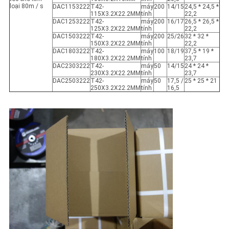
loại 80m / s
DAC1153222
T42-
máy
200
14/15
24,5 * 24,5 *
115X3.2X22.2MM
tính
22,2
DAC1253222
T42-
máy
200
16/17
26,5 * 26,5 *
125X3.2X22.2MM
tính
22,2
DAC1503222
T42-
máy
200
25/26
32 * 32 *
150X3.2X22.2MM
tính
22,2
DAC1803222
T42-
máy
100
18/19
37,5 * 19 *
180X3.2X22.2MM
tính
23,7
DAC2303222
T42-
máy
50
14/15
24 * 24 *
230X3.2X22.2MM
tính
23,7
DAC2503222
T42-
máy
50
17,5 /
25 * 25 * 21
250X3.2X22.2MM
tính
16,5