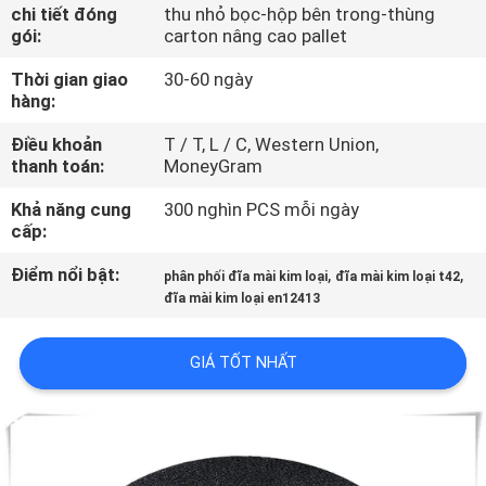
THAM
chi tiết đóng
thu nhỏ bọc-hộp bên trong-thùng
gói:
carton nâng cao pallet
QUAN
Thời gian giao
30-60 ngày
NHÀ
hàng:
MÁY
Điều khoản
T / T, L / C, Western Union,
thanh toán:
MoneyGram
KIỂM
Khả năng cung
300 nghìn PCS mỗi ngày
SOÁT
cấp:
CHẤT
Điểm nổi bật:
,
,
phân phối đĩa mài kim loại
đĩa mài kim loại t42
đĩa mài kim loại en12413
LƯỢNG
GIÁ TỐT NHẤT
LIÊN
HỆ
CHÚNG