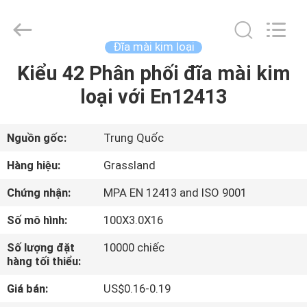
Grinding
Wheel
Manufacturing
Co.,
Ltd.
Đĩa mài kim loại
All
Rights
Kiểu 42 Phân phối đĩa mài kim
TRANG
Reserved.
Developed
by
loại với En12413
CHỦ
ECER
CÁC
Nguồn gốc:
Trung Quốc
SẢN
Hàng hiệu:
Grassland
PHẨM
Chứng nhận:
MPA EN 12413 and ISO 9001
Số mô hình:
100X3.0X16
VỀ
Số lượng đặt
10000 chiếc
CHÚNG
hàng tối thiểu:
TÔI
Giá bán:
US$0.16-0.19