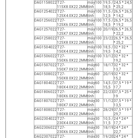
DAG1158022
T27-
máy
100
19,5 /
24,5 * 24,5
115X8.0X22.2MM
tính
18,5
* 25,2
DAG1254022
T27-
máy
100
11,5 /
26,5 * 26,5
125X4.0X22.2MM
tính
12,5
* 14,2
DAG1256022
T27-
máy
100
17,5 /
26,5 * 26,5
125X6.0X22.2MM
tính
18,5
* 19,2
DAG1257022
T27-
máy
100
20/19
26,5 * 26,5
125X7.0X22.2MM
tính
* 22,2
DAG1258022
T27-
máy
100
23/22
26,5 * 26,5
125X8.0X22.2MM
tính
* 25,2
DAG1504022
T27-
máy
100
18,5 /
32 * 32 *
150X4.0X22.2MM
tính
19,5
14,2
DAG1506022
T27-
máy
100
13/12
32 * 32 *
150X6.0X22.2MM
tính
19,2
DAG1507022
T27-
máy
60
18/17
32 * 32 *
150X7.0X22.2MM
tính
13,7
DAG1508022
T27-
máy
60
20/19
32 * 32 *
150X8.0X22.2MM
tính
15,2
DAG1804022
T27-
máy
60
14,5 /
37,5 * 19 *
180X4.0X22.2MM
tính
15,5
17,7
DAG1806022
T27-
máy
60
22/23
37,5 * 25 *
180X6.0X22.2MM
tính
19
DAG1807022
T27-
máy
30
11/12
37,5 * 19 *
180X7.0X22.2MM
tính
13,5
DAG1808022
T27-
máy
60
28/29
37,5 * 19 *
180X8.0X22.2MM
tính
29,7
DAG2304022
T27-
máy
30
10,5 /
24 * 24 *
230X4.0X22.2MM
tính
11,5
17,7
DAG2306022
T27-
máy
30
18/19
24 * 24 *
230X6.0X22.2MM
tính
22,7
DAG2307022
T27-
máy
30
19/20
24 * 24 *