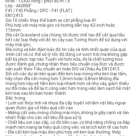
RPM - 13300 vòng / phút 80 m / s
PRIVACY
Lớp - A60RBF
F41 / F42 Phẳng / DPC - F41 (FLAT)
POLICY
EN12413
Gói 10 chiếc thay thế bánh xe cắt phẳng loại 41
Phù hợp với máy mài góc có hướng dẫn tay 4,5 inch hoặc
115mm
Đĩa cắt Grassland của chúng tôi được chế tạo để cắt qua hầu
hết các loại thép với độ tin cậy cao.Tương thích để sử dụng với
máy mài góc,
Đĩa cứng và bền đảm bảo độ tin cậy và tính nhất quán của quá
trình cắt và có thể xử lý tốc độ động cơ vượt trội mà không gặp
bất kỳ phức tạp nào.Tuyệt vời hơn nữa, đó là chất lượng Inox
được đánh giá, chứng nhận theo tiêu chuẩn của Đức và được
sản xuất theo Tiêu chuẩn an toàn ISO và Châu Âu EN12413.
Đối với các dự án liên quan đến kim loại mỏng như kim loại tấm,
hãy chọn đĩa cắt mỏng hơn 1,0mm hoặc 0,8mm.Những đĩa
mỏng hơn này sẽ tấm kim loại nhanh hơn và như vậy, giảm thiểu
sự đổi màu và để lại ít công việc hơn trong việc làm sạch bề mặt
kim loại sau khi bạn hoàn thành.
Đặc trưng:
•
Lưới sợi thủy tinh và nhựa đa cấp tuyệt vời làm vật liệu ngoại
quan được gia cố.Hiệu quả cắt cao.
•
Miếng cắt siêu mỏng chống mài mòn, không bị gãy cạnh và tản
nhiệt thấp cho các vật liệu đã qua xử lý.
•
Chất liệu sợi cao cấp, có độ bền cao, có khả năng chống va đập
mạnh nên mang lại hiệu quả công việc và lợi ích kinh tế cao hơn.
•
Đĩa cắt kim loại màu đen phù hợp với kim loại thường, thép