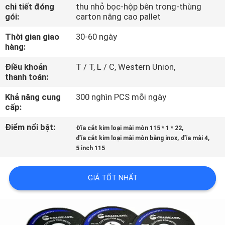
THAM
chi tiết đóng
thu nhỏ bọc-hộp bên trong-thùng
gói:
carton nâng cao pallet
QUAN
Thời gian giao
30-60 ngày
NHÀ
hàng:
MÁY
Điều khoản
T / T, L / C, Western Union,
thanh toán:
KIỂM
Khả năng cung
300 nghìn PCS mỗi ngày
SOÁT
cấp:
CHẤT
Điểm nổi bật:
,
Đĩa cắt kim loại mài mòn 115 * 1 * 22
,
,
đĩa cắt kim loại mài mòn bằng inox
đĩa mài 4
LƯỢNG
5 inch 115
LIÊN
GIÁ TỐT NHẤT
HỆ
CHÚNG