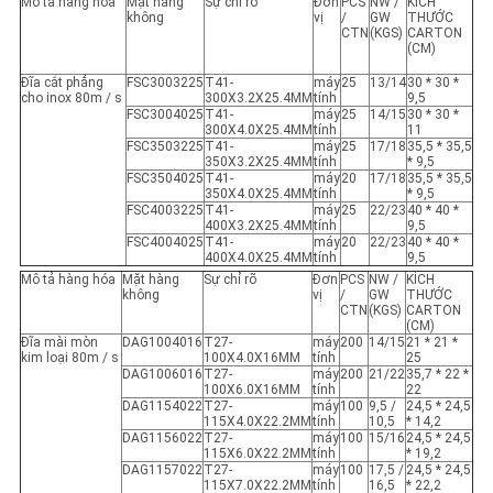
Mô tả hàng hóa
Mặt hàng
Sự chỉ rõ
Đơn
PCS
NW /
KÍCH
không
vị
/
GW
THƯỚC
CTN
(KGS)
CARTON
(CM)
Đĩa cắt phẳng
FSC3003225
T41-
máy
25
13/14
30 * 30 *
cho inox 80m / s
300X3.2X25.4MM
tính
9,5
FSC3004025
T41-
máy
25
14/15
30 * 30 *
300X4.0X25.4MM
tính
11
FSC3503225
T41-
máy
25
17/18
35,5 * 35,5
350X3.2X25.4MM
tính
* 9,5
FSC3504025
T41-
máy
20
17/18
35,5 * 35,5
350X4.0X25.4MM
tính
* 9,5
FSC4003225
T41-
máy
25
22/23
40 * 40 *
400X3.2X25.4MM
tính
9,5
FSC4004025
T41-
máy
20
22/23
40 * 40 *
400X4.0X25.4MM
tính
9,5
Mô tả hàng hóa
Mặt hàng
Sự chỉ rõ
Đơn
PCS
NW /
KÍCH
không
vị
/
GW
THƯỚC
CTN
(KGS)
CARTON
(CM)
Đĩa mài mòn
DAG1004016
T27-
máy
200
14/15
21 * 21 *
kim loại 80m / s
100X4.0X16MM
tính
25
DAG1006016
T27-
máy
200
21/22
35,7 * 22 * ​​
100X6.0X16MM
tính
22
DAG1154022
T27-
máy
100
9,5 /
24,5 * 24,5
115X4.0X22.2MM
tính
10,5
* 14,2
DAG1156022
T27-
máy
100
15/16
24,5 * 24,5
115X6.0X22.2MM
tính
* 19,2
DAG1157022
T27-
máy
100
17,5 /
24,5 * 24,5
115X7.0X22.2MM
tính
16,5
* 22,2