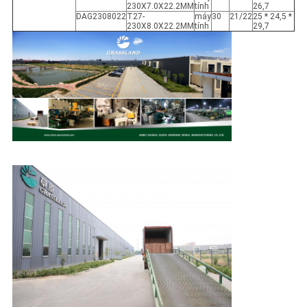
230X7.0X22.2MM
tính
26,7
DAG2308022
T27-
máy
30
21/22
25 * 24,5 *
230X8.0X22.2MM
tính
29,7