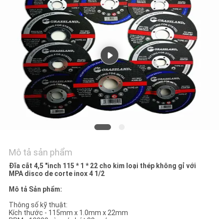
TÔI
TIN
TỨC
CÁC
TRƯỜNG
HỢP
SƠ
Mô tả sản phẩm
ĐỒ
Đĩa cắt 4,5 "inch 115 * 1 * 22 cho kim loại thép không gỉ với
MPA disco de corte inox 4 1/2
TRANG
Mô tả Sản phẩm:
WEB
Thông số kỹ thuật:
Kích thước - 115mm x 1.0mm x 22mm