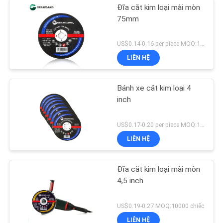
Đĩa cắt kim loại mài mòn
75mm
US$0.14-0.16 per piece MOQ:10000
LIÊN HỆ
Bánh xe cắt kim loại 4
inch
US$0.17-0.20 per piece MOQ:10000
LIÊN HỆ
Đĩa cắt kim loại mài mòn
4,5 inch
US$0.19-0.27 MOQ:10000 chiếc
LIÊN HỆ