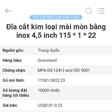
Goats
Grinding
Wheel
Manufacturing
Co.,
Đĩa cắt kim loại mài mòn
Ltd.
All
Đĩa cắt kim loại mài mòn bằng
TRANG
Rights
Reserved.
Developed
inox 4,5 inch 115 * 1 * 22
CHỦ
by
ECER
CÁC
Nguồn gốc:
Trung Quốc
SẢN
Hàng hiệu:
Grassland
PHẨM
Chứng nhận:
MPA EN 12413 and ISO 9001
Số mô hình:
115X1.0X22.23
VỀ
Số lượng đặt
10000 chiếc
CHÚNG
hàng tối thiểu:
TÔI
Giá bán:
US$0.01-0.23