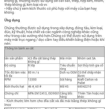
không gỉ, thường được sử dụng để cắt sắt, thép, hợp kim, nhôm,
thép không gỉ, kim loại và vv.
•
Hãy chú ý xem kích thước có phù hợp với máy của bạn hay
không.
Ứng dụng
Chúng thường được sử dụng trong xây dựng, đóng tàu, kim loại,
đúc, kỹ thuật, hóa chất và các ngành công nghiệp khác cũng
như trong các xưởng nhỏ hơn.Chúng có thể được sử dụng trên
máy mài trục ngang / dọc cầm tay điều khiển bằng điện hoặc khí
nén.
Thông tin bánh xe cắt:
tên sản phẩm
4,5 đĩa cắt bằng thép
Mài mòn
Nhôm oxit SA
không gỉ
Độ cứng
R lớp
Tiêu chuẩn
Sợi thủy tinh gia cố
ròng
Tốc độ làm việc
80 m / s
Dịch vụ OEM
Có thể chấp nhận
tối đa
được
RPM
13300
Gói hàng
Kraft Carton và
Pallet
Kích thước hạt
46 #, 60 #
Mã HS
68042210
Chứng chỉ
MPA EN12413, ISO9001
Cảng bốc
Thiên Tân hoặc nơi
hàng
khác
- Kích thước lớn hơn cho đĩa cắt và đá mài bằng thép không gỉ
Inox