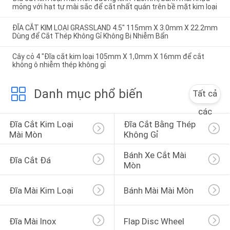
mỏng với hạt tự mài sắc để cắt nhất quán trên bề mặt kim loại
ĐĨA CẮT KIM LOẠI GRASSLAND 4.5" 115mm X 3.0mm X 22.2mm
Dùng để Cắt Thép Không Gỉ Không Bị Nhiễm Bẩn
Cây cỏ 4 "Đĩa cắt kim loại 105mm X 1,0mm X 16mm để cắt
không ô nhiễm thép không gỉ
Danh mục phổ biến
Tất cả
các
Đĩa Cắt Kim Loại 
Đĩa Cắt Bằng Thép 
Mài Mòn
Không Gỉ
Bánh Xe Cắt Mài 
Đĩa Cắt Đá
Mòn
Đĩa Mài Kim Loại
Bánh Mài Mài Mòn
Đĩa Mài Inox
Flap Disc Wheel