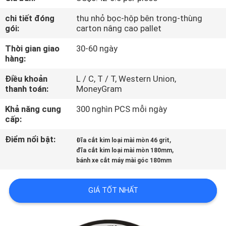
THAM
chi tiết đóng
thu nhỏ bọc-hộp bên trong-thùng
QUAN
gói:
carton nâng cao pallet
NHÀ
Thời gian giao
30-60 ngày
MÁY
hàng:
Điều khoản
L / C, T / T, Western Union,
thanh toán:
MoneyGram
KIỂM
SOÁT
Khả năng cung
300 nghìn PCS mỗi ngày
cấp:
CHẤT
Điểm nổi bật:
,
LƯỢNG
Đĩa cắt kim loại mài mòn 46 grit
,
đĩa cắt kim loại mài mòn 180mm
bánh xe cắt máy mài góc 180mm
LIÊN
HỆ
GIÁ TỐT NHẤT
CHÚNG