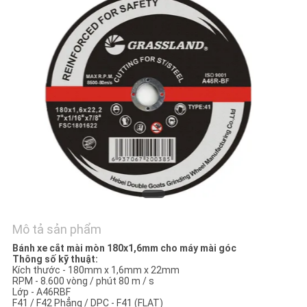
TÔI
TIN
TỨC
CÁC
TRƯỜNG
HỢP
SƠ
ĐỒ
Mô tả sản phẩm
TRANG
Bánh xe cắt mài mòn 180x1,6mm cho máy mài góc
Thông số kỹ thuật:
WEB
Kích thước - 180mm x 1,6mm x 22mm
RPM - 8.600 vòng / phút 80 m / s
Lớp - A46RBF
F41 / F42 Phẳng / DPC - F41 (FLAT)