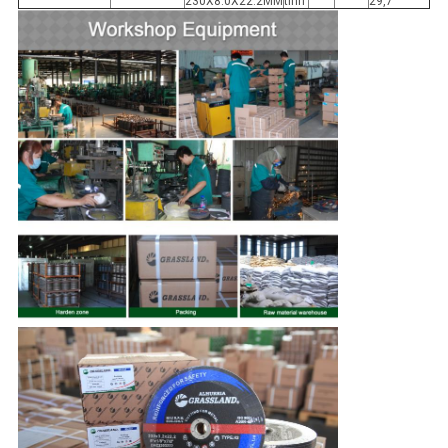
230X8.0X22.2MM
tính
29,7