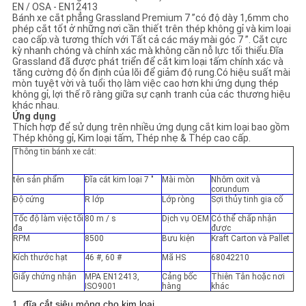
PRIVACY
EN / OSA - EN12413
Bánh xe cắt phẳng Grassland Premium 7 ”có độ dày 1,6mm cho
POLICY
phép cắt tốt ở những nơi cần thiết trên thép không gỉ và kim loại
cao cấp.và tương thích với Tất cả các máy mài góc 7 ”. Cắt cực
kỳ nhanh chóng và chính xác mà không cần nỗ lực tối thiểu.Đĩa
Grassland đã được phát triển để cắt kim loại tấm chính xác và
tăng cường độ ổn định của lõi để giảm độ rung.Có hiệu suất mài
mòn tuyệt vời và tuổi thọ làm việc cao hơn khi ứng dụng thép
không gỉ, lợi thế rõ ràng giữa sự cạnh tranh của các thương hiệu
khác nhau.
Ứng dụng
Thích hợp để sử dụng trên nhiều ứng dụng cắt kim loại bao gồm
Thép không gỉ, Kim loại tấm, Thép nhẹ & Thép cao cấp.
Thông tin bánh xe cắt:
tên sản phẩm
Đĩa cắt kim loại 7 "
Mài mòn
Nhôm oxit và
corundum
Độ cứng
R lớp
Lớp ròng
Sợi thủy tinh gia cố
Tốc độ làm việc tối
80 m / s
Dịch vụ OEM
Có thể chấp nhận
đa
được
RPM
8500
Bưu kiện
Kraft Carton và Pallet
Kích thước hạt
46 #, 60 #
Mã HS
68042210
Giấy chứng nhận
MPA EN12413,
Cảng bốc
Thiên Tân hoặc nơi
ISO9001
hàng
khác
1. đĩa cắt siêu mỏng cho kim loại