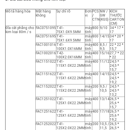
Mô tả hàng hóa
Mặt hàng
Sự chỉ rõ
Đơn
PCS
NW /
KÍCH
không
vị
/
GW
THƯỚC
CTN
(KGS)
CARTON
(CM)
Đĩa cắt phẳng cho
FAC0751095
T41-
máy
800
9/10
34 * 17 *
kim loại 80m / s
75X1.0X9.5MM
tính
17
FAC0751695
T41-
máy
800
14/15
34 * 20 *
75X1.6X9.5MM
tính
17
FAC1001016
T41-
máy
400
8,5 /
22 * 22 * ​​
100X1.0X16MM
tính
9,5
15,7
FAC1002016
T42-
máy
400
15/16
27,7 * 22
100X2.0X16MM
tính
* ​​22
FAC1151022
T41-
máy
400
11/12
24,5 *
115X1.0X22.2MM
tính
24,5 *
15,7
FAC1151622
T41-
máy
400
14/15
24,5 *
115X1.6X22.2MM
tính
24,5 *
19,2
FAC1152022
T41-
máy
200
9,5 /
24,5 *
115X2.0X22.2MM
tính
10,5
24,5 *
13,2
FAC1251022
T41-
máy
400
13/14
26,5 *
125X1.0X22.2MM
tính
25,6 *
15,7
FAC1251622
T41-
máy
400
17/18
26,5 *
125X1.6X22.2MM
tính
25,6 *
19,2
FAC1252022
T41-
máy
200
10,5 /
26,5 *
125X2.0X22.2MM
tính
11,5
26,5 *