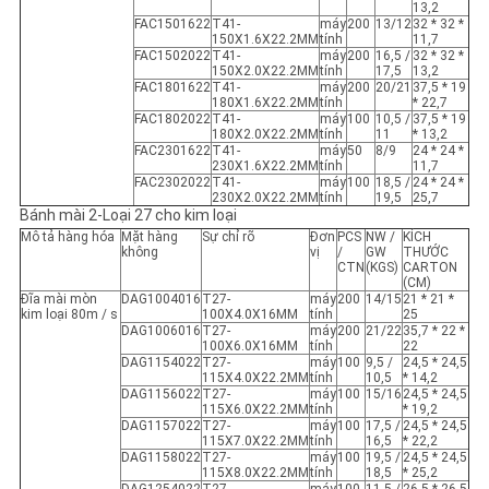
13,2
FAC1501622
T41-
máy
200
13/12
32 * 32 *
150X1.6X22.2MM
tính
11,7
FAC1502022
T41-
máy
200
16,5 /
32 * 32 *
150X2.0X22.2MM
tính
17,5
13,2
FAC1801622
T41-
máy
200
20/21
37,5 * 19
180X1.6X22.2MM
tính
* 22,7
FAC1802022
T41-
máy
100
10,5 /
37,5 * 19
180X2.0X22.2MM
tính
11
* 13,2
FAC2301622
T41-
máy
50
8/9
24 * 24 *
230X1.6X22.2MM
tính
11,7
FAC2302022
T41-
máy
100
18,5 /
24 * 24 *
230X2.0X22.2MM
tính
19,5
25,7
Bánh mài 2-Loại 27 cho kim loại
Mô tả hàng hóa
Mặt hàng
Sự chỉ rõ
Đơn
PCS
NW /
KÍCH
không
vị
/
GW
THƯỚC
CTN
(KGS)
CARTON
(CM)
Đĩa mài mòn
DAG1004016
T27-
máy
200
14/15
21 * 21 *
kim loại 80m / s
100X4.0X16MM
tính
25
DAG1006016
T27-
máy
200
21/22
35,7 * 22 * ​​
100X6.0X16MM
tính
22
DAG1154022
T27-
máy
100
9,5 /
24,5 * 24,5
115X4.0X22.2MM
tính
10,5
* 14,2
DAG1156022
T27-
máy
100
15/16
24,5 * 24,5
115X6.0X22.2MM
tính
* 19,2
DAG1157022
T27-
máy
100
17,5 /
24,5 * 24,5
115X7.0X22.2MM
tính
16,5
* 22,2
DAG1158022
T27-
máy
100
19,5 /
24,5 * 24,5
115X8.0X22.2MM
tính
18,5
* 25,2