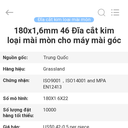
Goats
Grinding
Wheel
Manufacturing
Co.,
Đĩa cắt kim loại mài mòn
Ltd.
All
180x1,6mm 46 Đĩa cắt kim
TRANG
Rights
Reserved.
Developed
loại mài mòn cho máy mài góc
CHỦ
by
ECER
CÁC
Nguồn gốc:
Trung Quốc
SẢN
Hàng hiệu:
Grassland
PHẨM
Chứng nhận:
ISO9001，ISO14001 and MPA
EN12413
VỀ
Số mô hình:
180X1.6X22
CHÚNG
Số lượng đặt
10000
TÔI
hàng tối thiểu:
Giá bán:
US$0.42-0.5 per piece